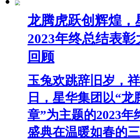
龙腾虎跃创辉煌，星
2023年终总结表彰
回顾
玉兔欢跳辞旧岁，祥龙
日，星华集团以“龙
章”为主题的2023
盛典在温暖如春的三