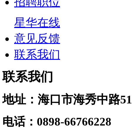
招聘职位
星华在线
意见反馈
联系我们
联系我们
地址：海口市海秀中路51
电话：0898-66766228