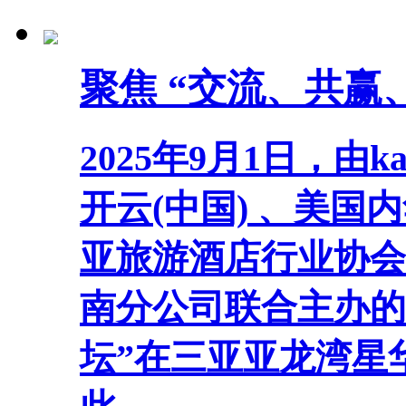
聚焦 “交流、共赢
2025年9月1日，由ka
开云(中国) 、美
亚旅游酒店行业协会
南分公司联合主办的
坛”在三亚亚龙湾星