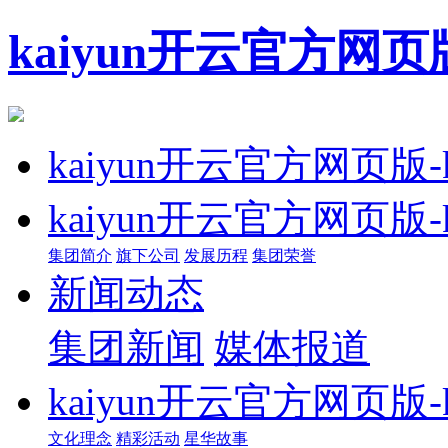
kaiyun开云官方网页版
kaiyun开云官方网页版-k
kaiyun开云官方网页版-k
集团简介
旗下公司
发展历程
集团荣誉
新闻动态
集团新闻
媒体报道
kaiyun开云官方网页版-k
文化理念
精彩活动
星华故事