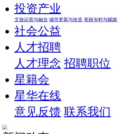
投资产业
文旅运营与融合
城市更新与改造
美丽乡村与赋能
社会公益
人才招聘
人才理念
招聘职位
星籍会
星华在线
意见反馈
联系我们