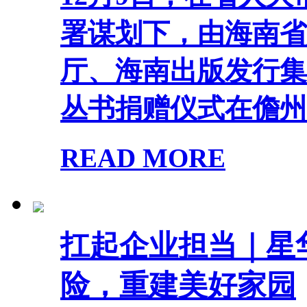
署谋划下，由海南省
厅、海南出版发行集
丛书捐赠仪式在儋州海
READ MORE
扛起企业担当｜星
险，重建美好家园