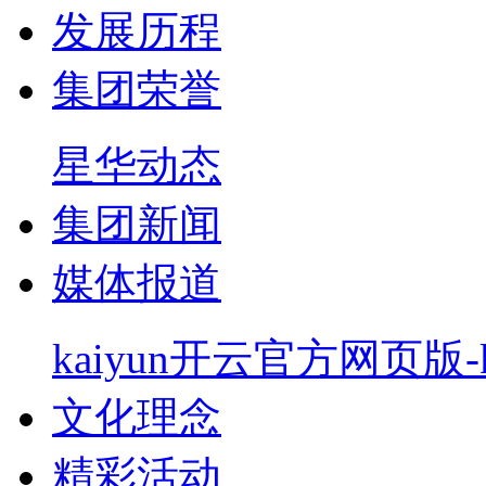
发展历程
集团荣誉
星华动态
集团新闻
媒体报道
kaiyun开云官方网页版-k
文化理念
精彩活动