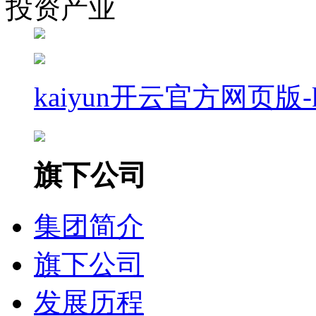
投资产业
kaiyun开云官方网页版-k
旗下公司
集团简介
旗下公司
发展历程