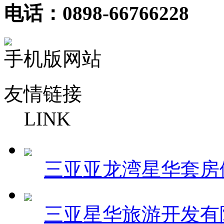
电话：0898-66766228
手机版网站
友情链接
LINK
三亚亚龙湾星华套房
三亚星华旅游开发有