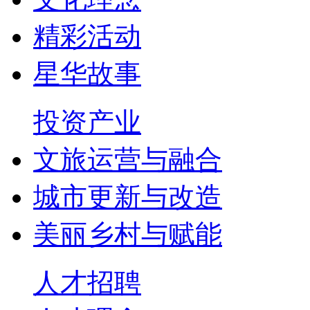
精彩活动
星华故事
投资产业
文旅运营与融合
城市更新与改造
美丽乡村与赋能
人才招聘